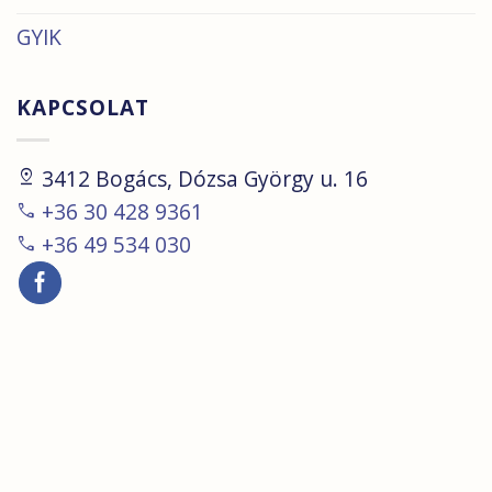
GYIK
KAPCSOLAT
pin_drop
3412 Bogács, Dózsa György u. 16
call
+36 30 428 9361
call
+36 49 534 030