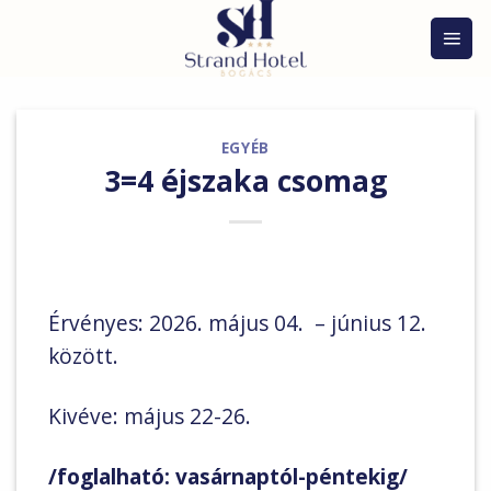
Skip
to
content
EGYÉB
3=4 éjszaka csomag
Érvényes: 2026. május 04. – június 12.
között.
Kivéve: május 22-26.
/foglalható: vasárnaptól-péntekig/