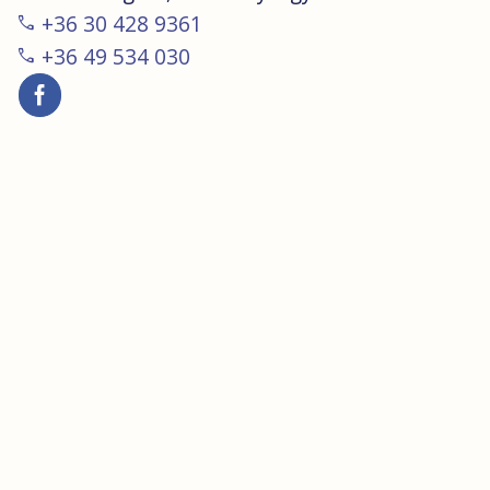
call
+36 30 428 9361
call
+36 49 534 030