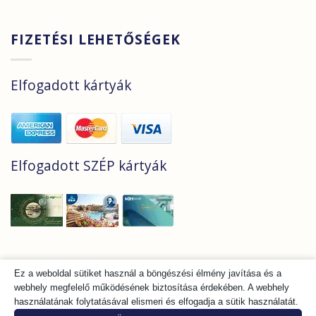
FIZETÉSI LEHETŐSÉGEK
Elfogadott kártyák
Elfogadott SZÉP kártyák
ADATKEZELÉSI TÁJÉKOZTATÓ
Ez a weboldal sütiket használ a böngészési élmény javítása és a
FIZETÉSI ÉS LEMONDÁSI FELTÉTELEK
GYIK
webhely megfelelő működésének biztosítása érdekében. A webhely
SZEPESI Vendéglátóipari Kft., Minden jog
használatának folytatásával elismeri és elfogadja a sütik használatát.